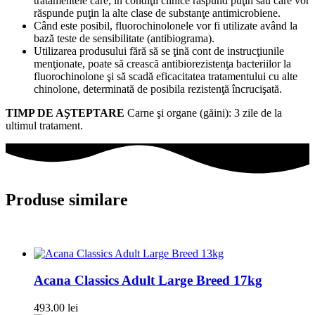
tratamentele care, în condiţii clinice răspund puţin sau care vor
răspunde puţin la alte clase de substanţe antimicrobiene.
Când este posibil, fluorochinolonele vor fi utilizate având la
bază teste de sensibilitate (antibiograma).
Utilizarea produsului fără să se ţină cont de instrucţiunile
menţionate, poate să crească antibiorezistenţa bacteriilor la
fluorochinolone şi să scadă eficacitatea tratamentului cu alte
chinolone, determinată de posibila rezistenţă încrucişată.
TIMP DE AŞTEPTARE
Carne şi organe (găini): 3 zile de la
ultimul tratament.
Produse similare
Acana Classics Adult Large Breed 17kg
493.00
lei