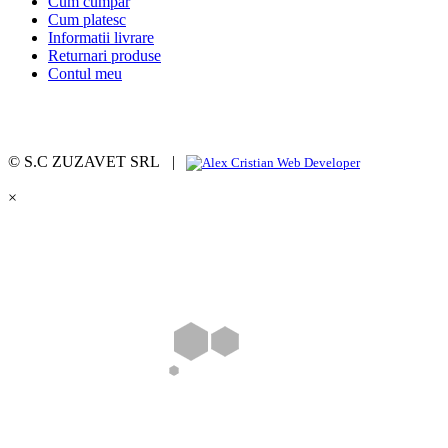
Cum cumpar
Cum platesc
Informatii livrare
Returnari produse
Contul meu
© S.C ZUZAVET SRL |
×