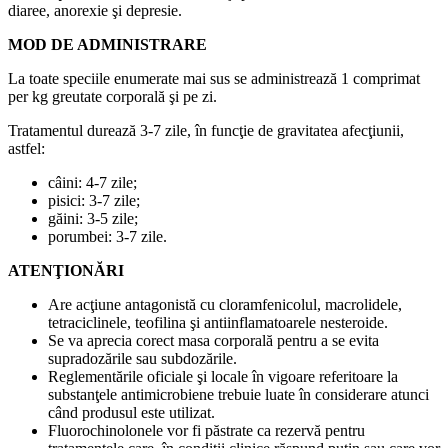
diaree, anorexie şi depresie.
MOD DE ADMINISTRARE
La toate speciile enumerate mai sus se administrează 1 comprimat
per kg greutate corporală şi pe zi.
Tratamentul durează 3-7 zile, în funcţie de gravitatea afecţiunii,
astfel:
câini: 4-7 zile;
pisici: 3-7 zile;
găini: 3-5 zile;
porumbei: 3-7 zile.
ATENŢIONĂRI
Are acţiune antagonistă cu cloramfenicolul, macrolidele,
tetraciclinele, teofilina şi antiinflamatoarele nesteroide.
Se va aprecia corect masa corporală pentru a se evita
supradozările sau subdozările.
Reglementările oficiale şi locale în vigoare referitoare la
substanţele antimicrobiene trebuie luate în considerare atunci
când produsul este utilizat.
Fluorochinolonele vor fi păstrate ca rezervă pentru