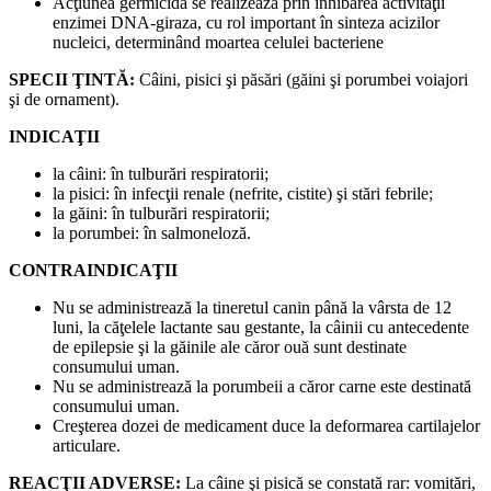
Acţiunea germicidă se realizează prin inhibarea activităţii
enzimei DNA-giraza, cu rol important în sinteza acizilor
nucleici, determinând moartea celulei bacteriene
SPECII ŢINTĂ:
Câini, pisici şi păsări (găini şi porumbei voiajori
şi de ornament).
INDICAŢII
la câini: în tulburări respiratorii;
la pisici: în infecţii renale (nefrite, cistite) şi stări febrile;
la găini: în tulburări respiratorii;
la porumbei: în salmoneloză.
CONTRAINDICAŢII
Nu se administrează la tineretul canin până la vârsta de 12
luni, la căţelele lactante sau gestante, la câinii cu antecedente
de epilepsie şi la găinile ale căror ouă sunt destinate
consumului uman.
Nu se administrează la porumbeii a căror carne este destinată
consumului uman.
Creşterea dozei de medicament duce la deformarea cartilajelor
articulare.
REACŢII ADVERSE:
La câine şi pisică se constată rar: vomitări,