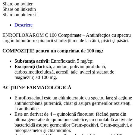
Share on twitter
Share on linkedin
Share on pinterest
Descriere
ENROFLOXAROM C 100 Comprimate – Antiinfecţios cu spectru
larg în tulburări respiratorii si infecţii renale la câini, pisici şi păsări.
COMPOZIŢIE pentru un comprimat de 100 mg:
Substanţa activă:
Enrofloxacin 5 mg/cp;
Excipienţi (
lactoză, amidon, polivinilpirolidonă,
carboximetilceluloză, aerosil, talc, avicel şi stearat de
magneziu) ad 100 mg.
ACŢIUNE FARMACOLOGICĂ
Enrofloxacinul este un chimioterapic cu spectru larg şi acţiune
antimicrobiană puternică, chiar şi asupra germenilor rezistenţi
la antibiotice.
Este un derivat de 4 – quinolonă fluorurat, făcând parte din
ultima generaţie de quinolone sintetice, cu o notabilă activitate
bactericidă asupra germenilor Gram-pozitivi, Gram-negativi, a
micoplasmelor şi chlamidiilor.