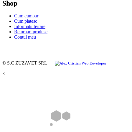
Shop
Cum cumpar
Cum platesc
Informatii livrare
Returnari produse
Contul meu
© S.C ZUZAVET SRL |
×