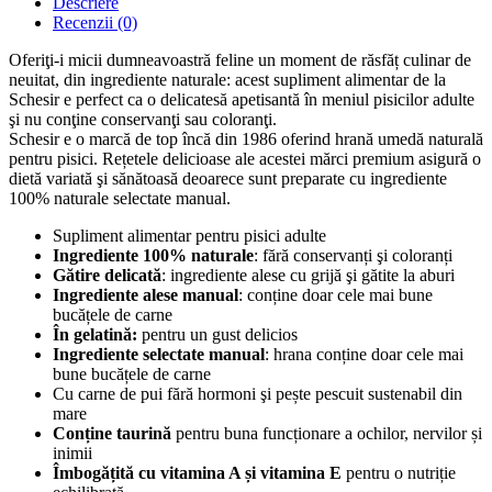
Descriere
Recenzii (0)
Oferiţi-i micii dumneavoastră feline un moment de răsfăț culinar de
neuitat, din ingrediente naturale: acest supliment alimentar de la
Schesir e perfect ca o delicatesă apetisantă în meniul pisicilor adulte
şi nu conţine conservanţi sau coloranţi.
Schesir e o marcă de top încă din 1986 oferind hrană umedă naturală
pentru pisici. Rețetele delicioase ale acestei mărci premium asigură o
dietă variată şi sănătoasă deoarece sunt preparate cu ingrediente
100% naturale selectate manual.
Supliment alimentar pentru pisici adulte
Ingrediente 100% naturale
: fără conservanți şi coloranți
Gătire delicată
: ingrediente alese cu grijă şi gătite la aburi
Ingrediente alese manual
: conține doar cele mai bune
bucățele de carne
În gelatină:
pentru un gust delicios
Ingrediente selectate manual
: hrana conține doar cele mai
bune bucățele de carne
Cu carne de pui fără hormoni şi pește pescuit sustenabil din
mare
Conține taurină
pentru buna funcționare a ochilor, nervilor și
inimii
Îmbogățită cu vitamina A și vitamina E
pentru o nutriție