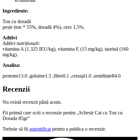
echilibrată
Ingrediente:
Ton cu doradă
pește (ton * 55%, doradă 4%), orez 1,5%.
Aditivi
Aditivi nutriționali:
vitamina A (1.325 IEU/kg), vitamina E (15 mg/kg), taurină (160
mg/kg).
Analiza:
proteine13.0 ,grăsime1.5 ,fibre0.1 ,cenuşă1.0 ,umiditate84.0
Recenzii
Nu există recenzii până acum.
Fii primul care scrii o recenzie pentru „Schesir Cat cu Ton cu
Dorada 85gr”
Trebuie să fii
autentificat
pentru a publica o recenzie.