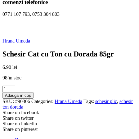
comenzi telefonice
0771 107 793, 0753 304 803
Hrana Umeda
Schesir Cat cu Ton cu Dorada 85gr
6.90
lei
98 în stoc
Cantitate
Schesir
Adaugă în coș
Cat
SKU:
#90306
Categories:
Hrana Umeda
Tags:
schesir plic
,
schesir
cu
ton dorada
Ton
Share on facebook
cu
Share on twitter
Dorada
Share on linkedin
85gr
Share on pinterest