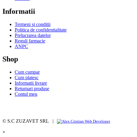
Informatii
Termeni si conditii
Politica de confidentialitate
Prelucrarea datelor
Reguli farmacie
ANPC
Shop
Cum cumpar
Cum platesc
Informatii livrare
Returnari produse
Contul meu
© S.C ZUZAVET SRL |
×