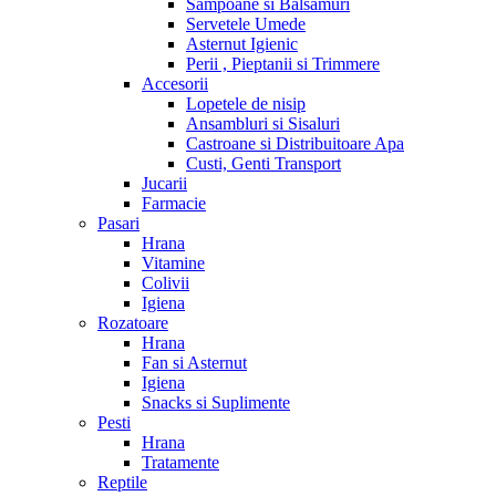
Sampoane si Balsamuri
Servetele Umede
Asternut Igienic
Perii , Pieptanii si Trimmere
Accesorii
Lopetele de nisip
Ansambluri si Sisaluri
Castroane si Distribuitoare Apa
Custi, Genti Transport
Jucarii
Farmacie
Pasari
Hrana
Vitamine
Colivii
Igiena
Rozatoare
Hrana
Fan si Asternut
Igiena
Snacks si Suplimente
Pesti
Hrana
Tratamente
Reptile