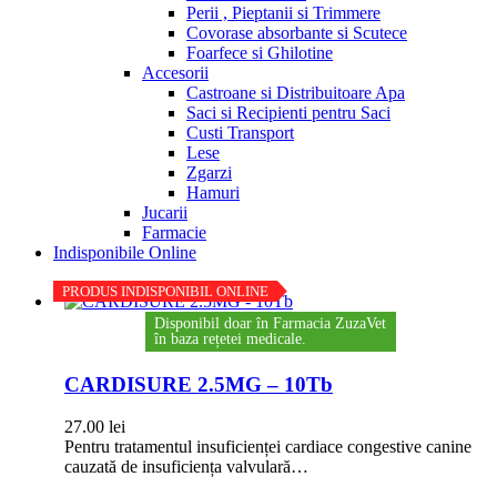
Perii , Pieptanii si Trimmere
Covorase absorbante si Scutece
Foarfece si Ghilotine
Accesorii
Castroane si Distribuitoare Apa
Saci si Recipienti pentru Saci
Custi Transport
Lese
Zgarzi
Hamuri
Jucarii
Farmacie
Indisponibile Online
PRODUS INDISPONIBIL ONLINE
Disponibil doar în Farmacia ZuzaVet
în baza rețetei medicale.
CARDISURE 2.5MG – 10Tb
27.00
lei
Pentru tratamentul insuficienței cardiace congestive canine
cauzată de insuficiența valvulară…