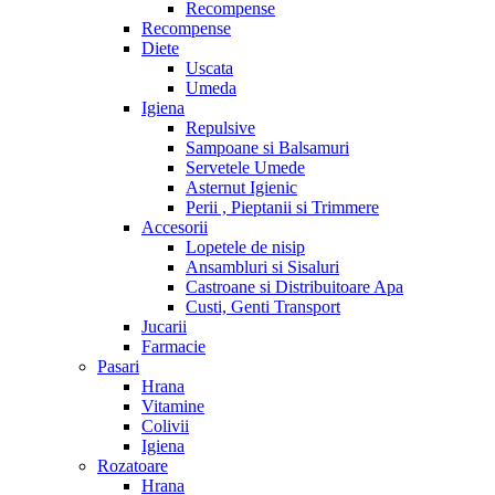
Recompense
Recompense
Diete
Uscata
Umeda
Igiena
Repulsive
Sampoane si Balsamuri
Servetele Umede
Asternut Igienic
Perii , Pieptanii si Trimmere
Accesorii
Lopetele de nisip
Ansambluri si Sisaluri
Castroane si Distribuitoare Apa
Custi, Genti Transport
Jucarii
Farmacie
Pasari
Hrana
Vitamine
Colivii
Igiena
Rozatoare
Hrana