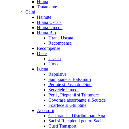
Hrana
Tratamente
Caini
Hainute
Hrana Uscata
Hrana Umeda
Hrana Bio
Hrana Uscata
Recompense
Recompense
Diete
Uscata
Umeda
Igiena
Repulsive
Sampoane si Balsamuri
Periute si Pasta de Dinti
Servetele Umede
Perii , Pieptanii si Trimmere
Covorase absorbante si Scutece
Foarfece si Ghilotine
Accesorii
Castroane si Distribuitoare Apa
Saci si Recipienti pentru Saci
Custi Transport