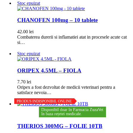
Stoc epuizat
CHANOFEN 100mg – 10 tablete
42.00
lei
Combaterea durerii si inflamatiei atat in procesele acute cat
si…
Stoc epuizat
ORIPEX 4.5ML – FIOLA
7.70
lei
Oripex a fost dezvoltat de medicii veterinari pentru a
satisface nevoia…
PRODUS INDISPONIBIL ONLINE
Disponibil doar în Farmacia ZuzaVet
în baza rețetei medicale.
THERIOS 300MG – FOLIE 10TB