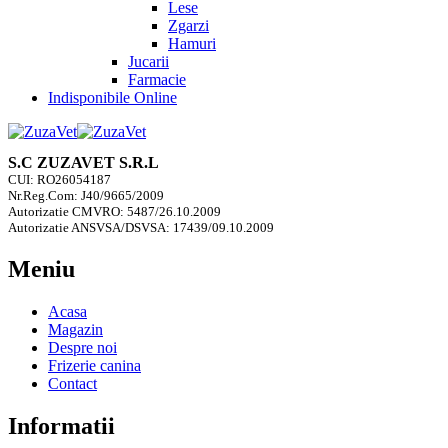
Lese
Zgarzi
Hamuri
Jucarii
Farmacie
Indisponibile Online
S.C ZUZAVET S.R.L
CUI: RO26054187
Nr.Reg.Com: J40/9665/2009
Autorizatie CMVRO: 5487/26.10.2009
Autorizatie ANSVSA/DSVSA: 17439/09.10.2009
Meniu
Acasa
Magazin
Despre noi
Frizerie canina
Contact
Informatii