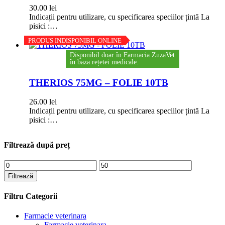
30.00
lei
Indicații pentru utilizare, cu specificarea speciilor țintă La
pisici :…
PRODUS INDISPONIBIL ONLINE
Disponibil doar în Farmacia ZuzaVet
în baza rețetei medicale.
THERIOS 75MG – FOLIE 10TB
26.00
lei
Indicații pentru utilizare, cu specificarea speciilor țintă La
pisici :…
Filtrează după preț
Preț
Preț
minim
maxim
Filtrează
Filtru Categorii
Farmacie veterinara
Farmacie veterinara