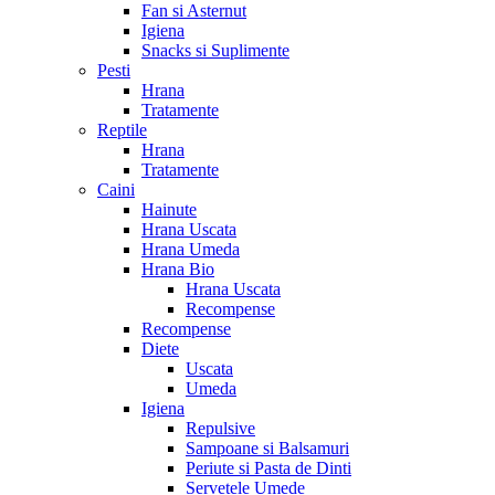
Fan si Asternut
Igiena
Snacks si Suplimente
Pesti
Hrana
Tratamente
Reptile
Hrana
Tratamente
Caini
Hainute
Hrana Uscata
Hrana Umeda
Hrana Bio
Hrana Uscata
Recompense
Recompense
Diete
Uscata
Umeda
Igiena
Repulsive
Sampoane si Balsamuri
Periute si Pasta de Dinti
Servetele Umede