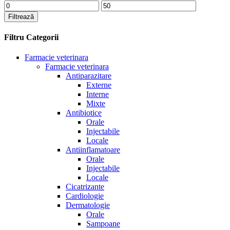
Preț
Preț
minim
maxim
Filtrează
Filtru Categorii
Farmacie veterinara
Farmacie veterinara
Antiparazitare
Externe
Interne
Mixte
Antibiotice
Orale
Injectabile
Locale
Antiinflamatoare
Orale
Injectabile
Locale
Cicatrizante
Cardiologie
Dermatologie
Orale
Sampoane