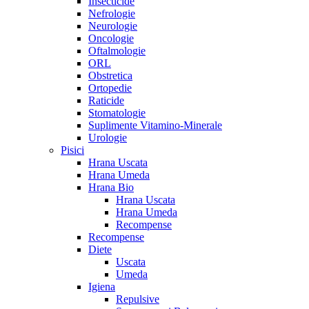
Insecticide
Nefrologie
Neurologie
Oncologie
Oftalmologie
ORL
Obstretica
Ortopedie
Raticide
Stomatologie
Suplimente Vitamino-Minerale
Urologie
Pisici
Hrana Uscata
Hrana Umeda
Hrana Bio
Hrana Uscata
Hrana Umeda
Recompense
Recompense
Diete
Uscata
Umeda
Igiena
Repulsive