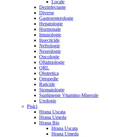
Locale
Dezinfectante
Diverse
Gastroenterologie
Hepatologie
Hormonale
Imunologie
Insecticide
Nefrologie
Neurologie
Oncologie
Oftalmologie
ORL
Obstretica
Ortopedie
Raticide
Stomatologie
Suplimente Vitamino-Minerale
Urologie
Pisici
Hrana Uscata
Hrana Umeda
Hrana Bio
Hrana Uscata
Hrana Umeda