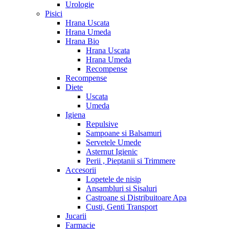
Urologie
Pisici
Hrana Uscata
Hrana Umeda
Hrana Bio
Hrana Uscata
Hrana Umeda
Recompense
Recompense
Diete
Uscata
Umeda
Igiena
Repulsive
Sampoane si Balsamuri
Servetele Umede
Asternut Igienic
Perii , Pieptanii si Trimmere
Accesorii
Lopetele de nisip
Ansambluri si Sisaluri
Castroane si Distribuitoare Apa
Custi, Genti Transport
Jucarii
Farmacie