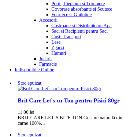
Perii , Pieptanii si Trimmere
Covorase absorbante si Scutece
Foarfece si Ghilotine
Accesorii
Castroane si Distribuitoare Apa
Saci si Recipienti pentru Saci
Custi Transport
Lese
Zgarzi
Hamuri
Jucarii
Farmacie
Indisponibile Online
Stoc epuizat
Brit Care Let`s cu Ton pentru Pisici 80gr
11.00
lei
BRIT CARE LET’S BITE TON Gustare naturală din
carne 100%…
Stoc epuizat