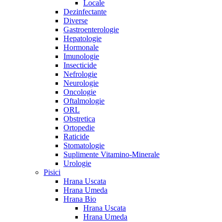
Locale
Dezinfectante
Diverse
Gastroenterologie
Hepatologie
Hormonale
Imunologie
Insecticide
Nefrologie
Neurologie
Oncologie
Oftalmologie
ORL
Obstretica
Ortopedie
Raticide
Stomatologie
Suplimente Vitamino-Minerale
Urologie
Pisici
Hrana Uscata
Hrana Umeda
Hrana Bio
Hrana Uscata
Hrana Umeda