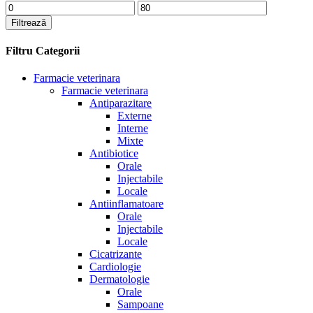
Preț
Preț
minim
maxim
Filtrează
Filtru Categorii
Farmacie veterinara
Farmacie veterinara
Antiparazitare
Externe
Interne
Mixte
Antibiotice
Orale
Injectabile
Locale
Antiinflamatoare
Orale
Injectabile
Locale
Cicatrizante
Cardiologie
Dermatologie
Orale
Sampoane