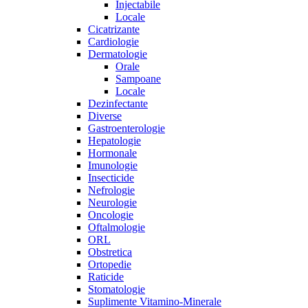
Injectabile
Locale
Cicatrizante
Cardiologie
Dermatologie
Orale
Sampoane
Locale
Dezinfectante
Diverse
Gastroenterologie
Hepatologie
Hormonale
Imunologie
Insecticide
Nefrologie
Neurologie
Oncologie
Oftalmologie
ORL
Obstretica
Ortopedie
Raticide
Stomatologie
Suplimente Vitamino-Minerale