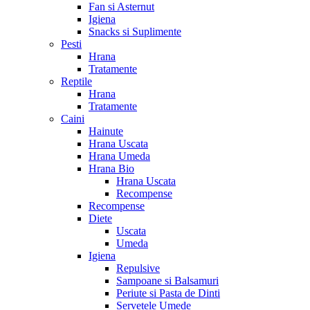
Fan si Asternut
Igiena
Snacks si Suplimente
Pesti
Hrana
Tratamente
Reptile
Hrana
Tratamente
Caini
Hainute
Hrana Uscata
Hrana Umeda
Hrana Bio
Hrana Uscata
Recompense
Recompense
Diete
Uscata
Umeda
Igiena
Repulsive
Sampoane si Balsamuri
Periute si Pasta de Dinti
Servetele Umede