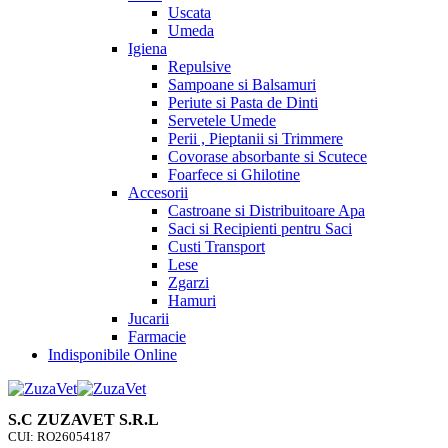
Uscata
Umeda
Igiena
Repulsive
Sampoane si Balsamuri
Periute si Pasta de Dinti
Servetele Umede
Perii , Pieptanii si Trimmere
Covorase absorbante si Scutece
Foarfece si Ghilotine
Accesorii
Castroane si Distribuitoare Apa
Saci si Recipienti pentru Saci
Custi Transport
Lese
Zgarzi
Hamuri
Jucarii
Farmacie
Indisponibile Online
S.C ZUZAVET S.R.L
CUI: RO26054187