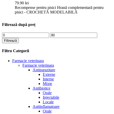
79.90
lei
Recompense pentru pisici Hrană complementară pentru
pisici - CROCHETĂ MODELABILĂ
Filtrează după preț
Preț
Preț
minim
maxim
Filtrează
Filtru Categorii
Farmacie veterinara
Farmacie veterinara
Antiparazitare
Externe
Interne
Mixte
Antibiotice
Orale
Injectabile
Locale
Antiinflamatoare
Orale