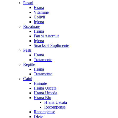
Pasari
Hrana
Vitamine
Colivii
Igiena
Rozatoare
Hrana
Fan si Asternut
Igiena
Snacks si Suplimente
Pesti
Hrana
Tratamente
Reptile
Hrana
Tratamente
Caini
Hainute
Hrana Uscata
Hrana Umeda
Hrana Bio
Hrana Uscata
Recompense
Recompense
Diete