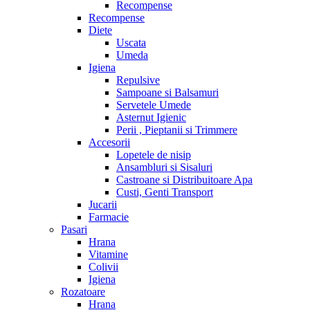
Recompense
Recompense
Diete
Uscata
Umeda
Igiena
Repulsive
Sampoane si Balsamuri
Servetele Umede
Asternut Igienic
Perii , Pieptanii si Trimmere
Accesorii
Lopetele de nisip
Ansambluri si Sisaluri
Castroane si Distribuitoare Apa
Custi, Genti Transport
Jucarii
Farmacie
Pasari
Hrana
Vitamine
Colivii
Igiena
Rozatoare
Hrana