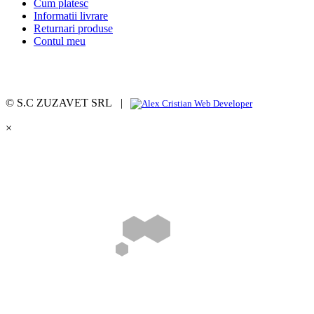
Cum platesc
Informatii livrare
Returnari produse
Contul meu
© S.C ZUZAVET SRL |
×