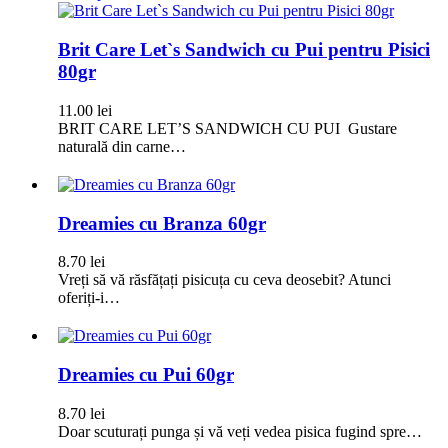
Brit Care Let`s Sandwich cu Pui pentru Pisici
80gr
11.00
lei
BRIT CARE LET’S SANDWICH CU PUI Gustare
naturală din carne…
Dreamies cu Branza 60gr
8.70
lei
Vreți să vă răsfățați pisicuța cu ceva deosebit? Atunci
oferiți-i…
Dreamies cu Pui 60gr
8.70
lei
Doar scuturați punga și vă veți vedea pisica fugind spre…