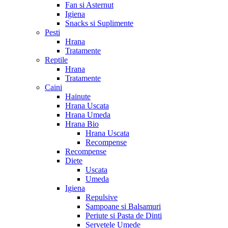
Fan si Asternut
Igiena
Snacks si Suplimente
Pesti
Hrana
Tratamente
Reptile
Hrana
Tratamente
Caini
Hainute
Hrana Uscata
Hrana Umeda
Hrana Bio
Hrana Uscata
Recompense
Recompense
Diete
Uscata
Umeda
Igiena
Repulsive
Sampoane si Balsamuri
Periute si Pasta de Dinti
Servetele Umede