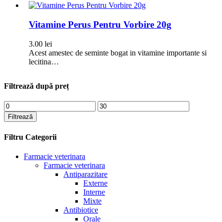
Vitamine Perus Pentru Vorbire 20g
3.00
lei
Acest amestec de seminte bogat in vitamine importante si
lecitina…
Filtrează după preț
Preț
Preț
minim
maxim
Filtrează
Filtru Categorii
Farmacie veterinara
Farmacie veterinara
Antiparazitare
Externe
Interne
Mixte
Antibiotice
Orale