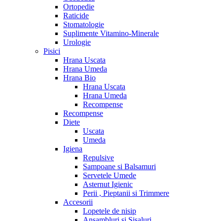
Ortopedie
Raticide
Stomatologie
Suplimente Vitamino-Minerale
Urologie
Pisici
Hrana Uscata
Hrana Umeda
Hrana Bio
Hrana Uscata
Hrana Umeda
Recompense
Recompense
Diete
Uscata
Umeda
Igiena
Repulsive
Sampoane si Balsamuri
Servetele Umede
Asternut Igienic
Perii , Pieptanii si Trimmere
Accesorii
Lopetele de nisip
Ansambluri si Sisaluri