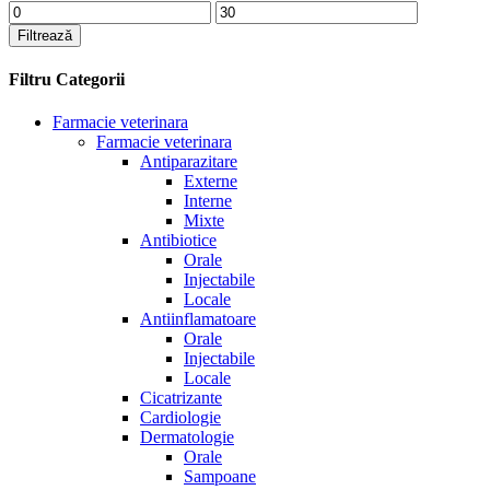
Preț
Preț
minim
maxim
Filtrează
Filtru Categorii
Farmacie veterinara
Farmacie veterinara
Antiparazitare
Externe
Interne
Mixte
Antibiotice
Orale
Injectabile
Locale
Antiinflamatoare
Orale
Injectabile
Locale
Cicatrizante
Cardiologie
Dermatologie
Orale
Sampoane