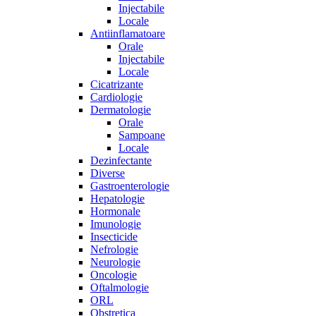
Injectabile
Locale
Antiinflamatoare
Orale
Injectabile
Locale
Cicatrizante
Cardiologie
Dermatologie
Orale
Sampoane
Locale
Dezinfectante
Diverse
Gastroenterologie
Hepatologie
Hormonale
Imunologie
Insecticide
Nefrologie
Neurologie
Oncologie
Oftalmologie
ORL
Obstretica