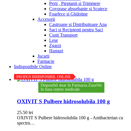
Perii , Pieptanii si Trimmere
Covorase absorbante si Scutece
Foarfece si Ghilotine
Accesorii
Castroane si Distribuitoare Apa
Saci si Recipienti pentru Saci
Custi Transport
Lese
Zgarzi
Hamuri
Jucarii
Farmacie
Indisponibile Online
PRODUS INDISPONIBIL ONLINE
Disponibil doar în Farmacia ZuzaVet
în baza rețetei medicale.
OXIVIT S Pulbere hidrosolubila 100 g
25.50
lei
OXIVIT S Pulbere hidrosolubila 100 g - Antibacterian cu
spectru…