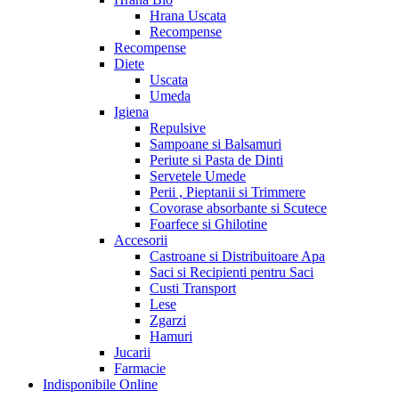
Hrana Uscata
Recompense
Recompense
Diete
Uscata
Umeda
Igiena
Repulsive
Sampoane si Balsamuri
Periute si Pasta de Dinti
Servetele Umede
Perii , Pieptanii si Trimmere
Covorase absorbante si Scutece
Foarfece si Ghilotine
Accesorii
Castroane si Distribuitoare Apa
Saci si Recipienti pentru Saci
Custi Transport
Lese
Zgarzi
Hamuri
Jucarii
Farmacie
Indisponibile Online