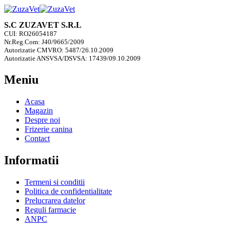
S.C ZUZAVET S.R.L
CUI: RO26054187
Nr.Reg.Com: J40/9665/2009
Autorizatie CMVRO: 5487/26.10.2009
Autorizatie ANSVSA/DSVSA: 17439/09.10.2009
Meniu
Acasa
Magazin
Despre noi
Frizerie canina
Contact
Informatii
Termeni si conditii
Politica de confidentialitate
Prelucrarea datelor
Reguli farmacie
ANPC