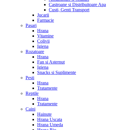
Castroane si Distribuitoare Apa
Custi, Genti Transport
Jucarii
Farmacie
Pasari
Hrana
Vitamine
Colivii
Igiena
Rozatoare
Hrana
Fan si Asternut
Igiena
Snacks si Suplimente
Pesti
Hrana
Tratamente
Reptile
Hrana
Tratamente
Caini
Hainute
Hrana Uscata
Hrana Umeda
Hrana Bio