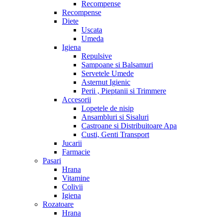
Recompense
Recompense
Diete
Uscata
Umeda
Igiena
Repulsive
Sampoane si Balsamuri
Servetele Umede
Asternut Igienic
Perii , Pieptanii si Trimmere
Accesorii
Lopetele de nisip
Ansambluri si Sisaluri
Castroane si Distribuitoare Apa
Custi, Genti Transport
Jucarii
Farmacie
Pasari
Hrana
Vitamine
Colivii
Igiena
Rozatoare
Hrana