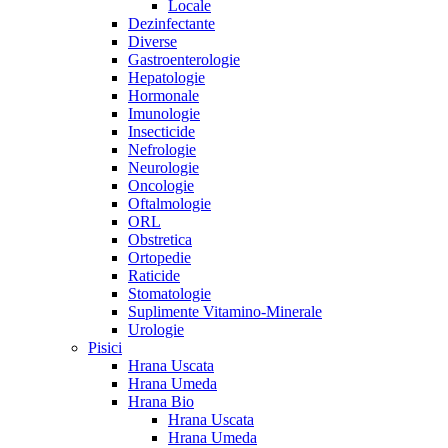
Locale
Dezinfectante
Diverse
Gastroenterologie
Hepatologie
Hormonale
Imunologie
Insecticide
Nefrologie
Neurologie
Oncologie
Oftalmologie
ORL
Obstretica
Ortopedie
Raticide
Stomatologie
Suplimente Vitamino-Minerale
Urologie
Pisici
Hrana Uscata
Hrana Umeda
Hrana Bio
Hrana Uscata
Hrana Umeda