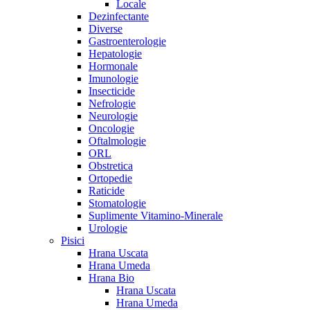
Locale
Dezinfectante
Diverse
Gastroenterologie
Hepatologie
Hormonale
Imunologie
Insecticide
Nefrologie
Neurologie
Oncologie
Oftalmologie
ORL
Obstretica
Ortopedie
Raticide
Stomatologie
Suplimente Vitamino-Minerale
Urologie
Pisici
Hrana Uscata
Hrana Umeda
Hrana Bio
Hrana Uscata
Hrana Umeda