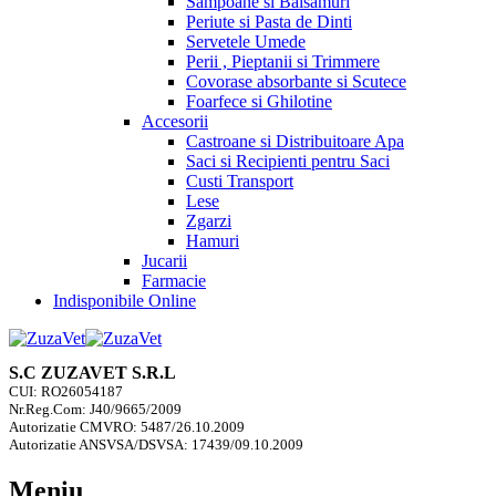
Sampoane si Balsamuri
Periute si Pasta de Dinti
Servetele Umede
Perii , Pieptanii si Trimmere
Covorase absorbante si Scutece
Foarfece si Ghilotine
Accesorii
Castroane si Distribuitoare Apa
Saci si Recipienti pentru Saci
Custi Transport
Lese
Zgarzi
Hamuri
Jucarii
Farmacie
Indisponibile Online
S.C ZUZAVET S.R.L
CUI: RO26054187
Nr.Reg.Com: J40/9665/2009
Autorizatie CMVRO: 5487/26.10.2009
Autorizatie ANSVSA/DSVSA: 17439/09.10.2009
Meniu