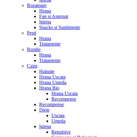
Rozatoare
Hrana
Fan si Asternut
Igiena
Snacks si Suplimente
Pesti
Hrana
Tratamente
Reptile
Hrana
Tratamente
Caini
Hainute
Hrana Uscata
Hrana Umeda
Hrana Bio
Hrana Uscata
Recompense
Recompense
Diete
Uscata
Umeda
Igiena
Repulsive