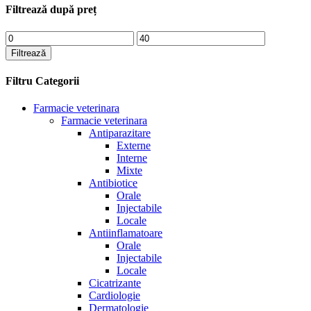
Filtrează după preț
Preț
Preț
minim
maxim
Filtrează
Filtru Categorii
Farmacie veterinara
Farmacie veterinara
Antiparazitare
Externe
Interne
Mixte
Antibiotice
Orale
Injectabile
Locale
Antiinflamatoare
Orale
Injectabile
Locale
Cicatrizante
Cardiologie
Dermatologie