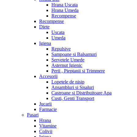
Hrana Uscata
Hrana Umeda
Recompense
Recompense
Diete
Uscata
Umeda
Igiena
Repulsive
Sampoane si Balsamuri
Servetele Umede
Asternut Igienic
Perii , Pieptanii si Trimmere
Accesorii
Lopetele de nisip
Ansambluri si Sisaluri
Castroane si Distribuitoare Apa
Custi, Genti Transport
Jucarii
Farmacie
Pasari
Hrana
Vitamine
Colivii
Igiena