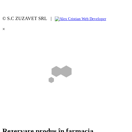
© S.C ZUZAVET SRL |
×
Rezervare produs în farmacia