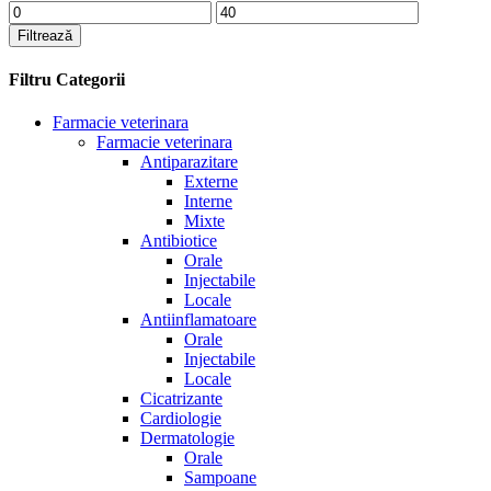
Preț
Preț
minim
maxim
Filtrează
Filtru Categorii
Farmacie veterinara
Farmacie veterinara
Antiparazitare
Externe
Interne
Mixte
Antibiotice
Orale
Injectabile
Locale
Antiinflamatoare
Orale
Injectabile
Locale
Cicatrizante
Cardiologie
Dermatologie
Orale
Sampoane