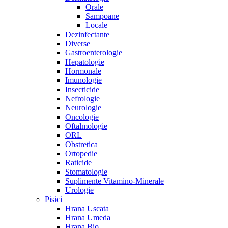
Orale
Sampoane
Locale
Dezinfectante
Diverse
Gastroenterologie
Hepatologie
Hormonale
Imunologie
Insecticide
Nefrologie
Neurologie
Oncologie
Oftalmologie
ORL
Obstretica
Ortopedie
Raticide
Stomatologie
Suplimente Vitamino-Minerale
Urologie
Pisici
Hrana Uscata
Hrana Umeda
Hrana Bio