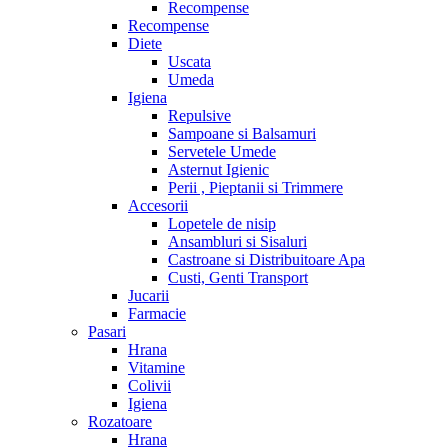
Recompense
Recompense
Diete
Uscata
Umeda
Igiena
Repulsive
Sampoane si Balsamuri
Servetele Umede
Asternut Igienic
Perii , Pieptanii si Trimmere
Accesorii
Lopetele de nisip
Ansambluri si Sisaluri
Castroane si Distribuitoare Apa
Custi, Genti Transport
Jucarii
Farmacie
Pasari
Hrana
Vitamine
Colivii
Igiena
Rozatoare
Hrana