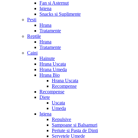
Fan si Asternut
Igiena
Snacks si Suplimente
Pesti
Hrana
Tratamente
Reptile
Hrana
Tratamente
Caini
Hainute
Hrana Uscata
Hrana Umeda
Hrana Bio
Hrana Uscata
Recompense
Recompense
Diete
Uscata
Umeda
Igiena
Repulsive
Sampoane si Balsamuri
Periute si Pasta de Dinti
Servetele Umede