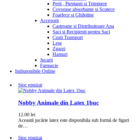
Perii , Pieptanii si Trimmere
Covorase absorbante si Scutece
Foarfece si Ghilotine
Accesorii
Castroane si Distribuitoare Apa
Saci si Recipienti pentru Saci
Custi Transport
Lese
Zgarzi
Hamuri
Jucarii
Farmacie
Indisponibile Online
Stoc epuizat
Nobby Animale din Latex 1buc
12.00
lei
Această jucărie latex este disponibila sub formă de figuri
de…
Stoc epuizat