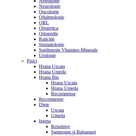
Nefrologie
Neurologie
Oncologie
Oftalmologie
ORL
Obstretica
Ortopedie
Raticide
Stomatologie
Suplimente Vitamino-Minerale
Urologie
Pisici
Hrana Uscata
Hrana Umeda
Hrana Bio
Hrana Uscata
Hrana Umeda
Recompense
Recompense
Diete
Uscata
Umeda
Igiena
Repulsive
Sampoane si Balsamuri