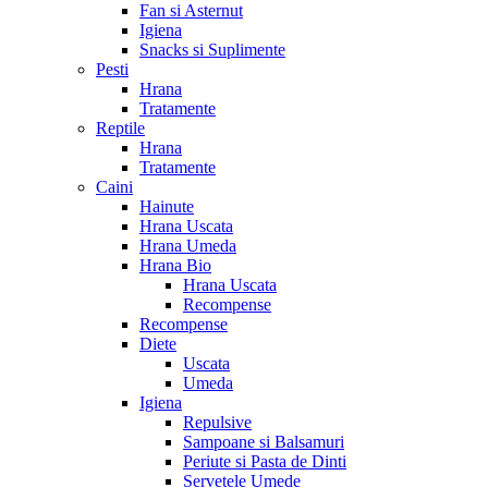
Fan si Asternut
Igiena
Snacks si Suplimente
Pesti
Hrana
Tratamente
Reptile
Hrana
Tratamente
Caini
Hainute
Hrana Uscata
Hrana Umeda
Hrana Bio
Hrana Uscata
Recompense
Recompense
Diete
Uscata
Umeda
Igiena
Repulsive
Sampoane si Balsamuri
Periute si Pasta de Dinti
Servetele Umede