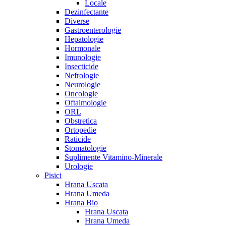
Locale
Dezinfectante
Diverse
Gastroenterologie
Hepatologie
Hormonale
Imunologie
Insecticide
Nefrologie
Neurologie
Oncologie
Oftalmologie
ORL
Obstretica
Ortopedie
Raticide
Stomatologie
Suplimente Vitamino-Minerale
Urologie
Pisici
Hrana Uscata
Hrana Umeda
Hrana Bio
Hrana Uscata
Hrana Umeda