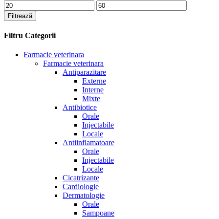
Preț
Preț
minim
maxim
Filtrează
Filtru Categorii
Farmacie veterinara
Farmacie veterinara
Antiparazitare
Externe
Interne
Mixte
Antibiotice
Orale
Injectabile
Locale
Antiinflamatoare
Orale
Injectabile
Locale
Cicatrizante
Cardiologie
Dermatologie
Orale
Sampoane