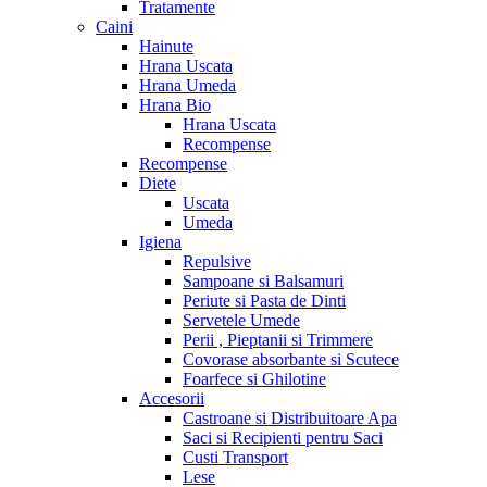
Tratamente
Caini
Hainute
Hrana Uscata
Hrana Umeda
Hrana Bio
Hrana Uscata
Recompense
Recompense
Diete
Uscata
Umeda
Igiena
Repulsive
Sampoane si Balsamuri
Periute si Pasta de Dinti
Servetele Umede
Perii , Pieptanii si Trimmere
Covorase absorbante si Scutece
Foarfece si Ghilotine
Accesorii
Castroane si Distribuitoare Apa
Saci si Recipienti pentru Saci
Custi Transport
Lese