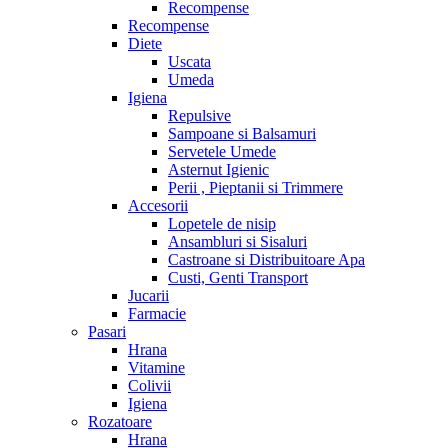
Recompense
Recompense
Diete
Uscata
Umeda
Igiena
Repulsive
Sampoane si Balsamuri
Servetele Umede
Asternut Igienic
Perii , Pieptanii si Trimmere
Accesorii
Lopetele de nisip
Ansambluri si Sisaluri
Castroane si Distribuitoare Apa
Custi, Genti Transport
Jucarii
Farmacie
Pasari
Hrana
Vitamine
Colivii
Igiena
Rozatoare
Hrana