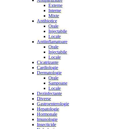
Antiparazitare
Externe
Interne
Mixte
Antibiotice
Orale
Injectabile
Locale
Antiinflamatoare
Orale
Injectabile
Locale
Cicatrizante
Cardiologie
Dermatologie
Orale
Sampoane
Locale
Dezinfectante
Diverse
Gastroenterologie
Hepatologie
Hormonale
Imunologie
Insecticide