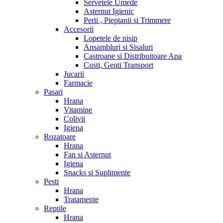
Servetele Umede
Asternut Igienic
Perii , Pieptanii si Trimmere
Accesorii
Lopetele de nisip
Ansambluri si Sisaluri
Castroane si Distribuitoare Apa
Custi, Genti Transport
Jucarii
Farmacie
Pasari
Hrana
Vitamine
Colivii
Igiena
Rozatoare
Hrana
Fan si Asternut
Igiena
Snacks si Suplimente
Pesti
Hrana
Tratamente
Reptile
Hrana