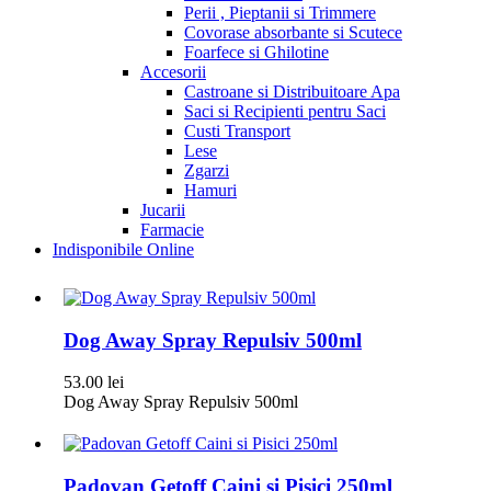
Perii , Pieptanii si Trimmere
Covorase absorbante si Scutece
Foarfece si Ghilotine
Accesorii
Castroane si Distribuitoare Apa
Saci si Recipienti pentru Saci
Custi Transport
Lese
Zgarzi
Hamuri
Jucarii
Farmacie
Indisponibile Online
Dog Away Spray Repulsiv 500ml
53.00
lei
Dog Away Spray Repulsiv 500ml
Padovan Getoff Caini si Pisici 250ml