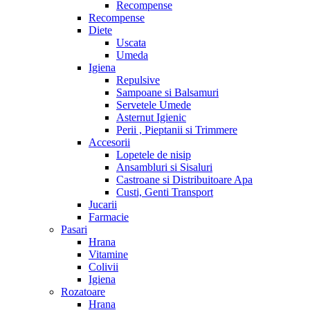
Recompense
Recompense
Diete
Uscata
Umeda
Igiena
Repulsive
Sampoane si Balsamuri
Servetele Umede
Asternut Igienic
Perii , Pieptanii si Trimmere
Accesorii
Lopetele de nisip
Ansambluri si Sisaluri
Castroane si Distribuitoare Apa
Custi, Genti Transport
Jucarii
Farmacie
Pasari
Hrana
Vitamine
Colivii
Igiena
Rozatoare
Hrana