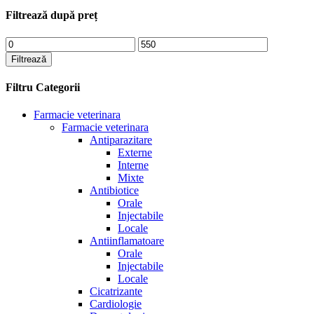
Filtrează după preț
Preț
Preț
minim
maxim
Filtrează
Filtru Categorii
Farmacie veterinara
Farmacie veterinara
Antiparazitare
Externe
Interne
Mixte
Antibiotice
Orale
Injectabile
Locale
Antiinflamatoare
Orale
Injectabile
Locale
Cicatrizante
Cardiologie