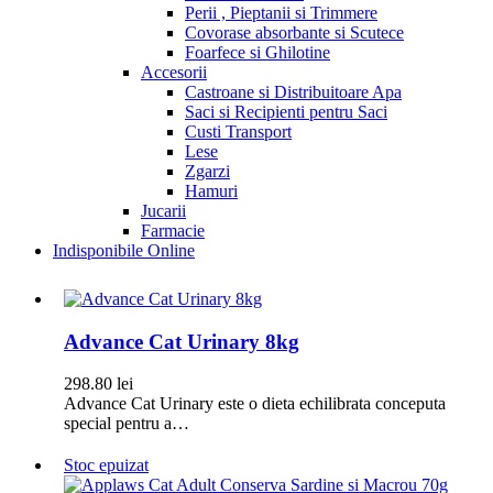
Perii , Pieptanii si Trimmere
Covorase absorbante si Scutece
Foarfece si Ghilotine
Accesorii
Castroane si Distribuitoare Apa
Saci si Recipienti pentru Saci
Custi Transport
Lese
Zgarzi
Hamuri
Jucarii
Farmacie
Indisponibile Online
Advance Cat Urinary 8kg
298.80
lei
Advance Cat Urinary este o dieta echilibrata conceputa
special pentru a…
Stoc epuizat