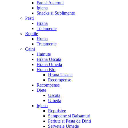
Fan si Asternut
Igiena
Snacks si Suplimente
Pesti
Hrana
Tratamente
Reptile
Hrana
Tratamente
Caini
Hainute
Hrana Uscata
Hrana Umeda
Hrana Bio
Hrana Uscata
Recompense
Recompense
Diete
Uscata
Umeda
Igiena
Repulsive
Sampoane si Balsamuri
Periute si Pasta de Dinti
Servetele Umede