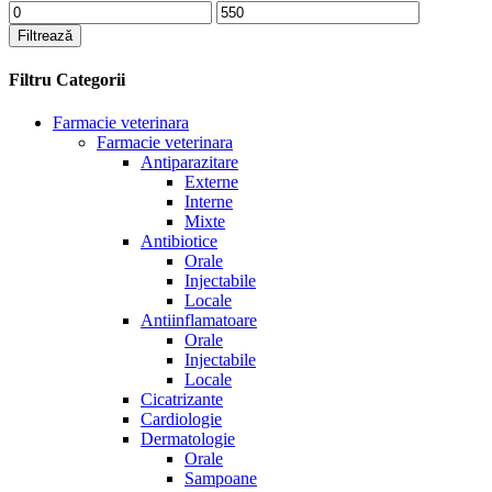
Preț
Preț
minim
maxim
Filtrează
Filtru Categorii
Farmacie veterinara
Farmacie veterinara
Antiparazitare
Externe
Interne
Mixte
Antibiotice
Orale
Injectabile
Locale
Antiinflamatoare
Orale
Injectabile
Locale
Cicatrizante
Cardiologie
Dermatologie
Orale
Sampoane