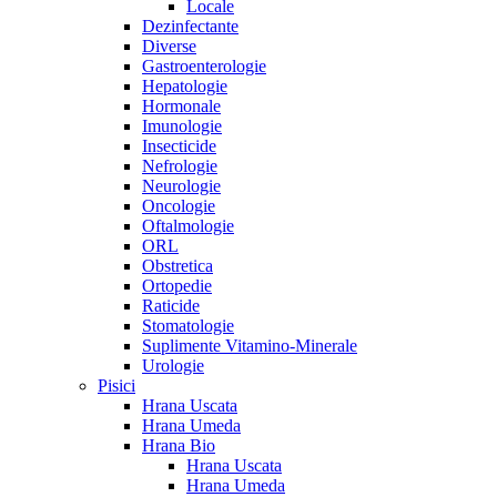
Locale
Dezinfectante
Diverse
Gastroenterologie
Hepatologie
Hormonale
Imunologie
Insecticide
Nefrologie
Neurologie
Oncologie
Oftalmologie
ORL
Obstretica
Ortopedie
Raticide
Stomatologie
Suplimente Vitamino-Minerale
Urologie
Pisici
Hrana Uscata
Hrana Umeda
Hrana Bio
Hrana Uscata
Hrana Umeda