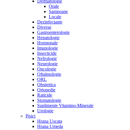
Dermatologie
Orale
Sampoane
Locale
Dezinfectante
Diverse
Gastroenterologie
Hepatologie
Hormonale
Imunologie
Insecticide
Nefrologie
Neurologie
Oncologie
Oftalmologie
ORL
Obstretica
Ortopedie
Raticide
Stomatologie
Suplimente Vitamino-Minerale
Urologie
Pisici
Hrana Uscata
Hrana Umeda