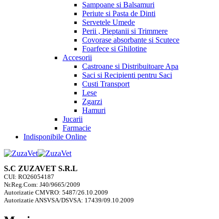
Sampoane si Balsamuri
Periute si Pasta de Dinti
Servetele Umede
Perii , Pieptanii si Trimmere
Covorase absorbante si Scutece
Foarfece si Ghilotine
Accesorii
Castroane si Distribuitoare Apa
Saci si Recipienti pentru Saci
Custi Transport
Lese
Zgarzi
Hamuri
Jucarii
Farmacie
Indisponibile Online
S.C ZUZAVET S.R.L
CUI: RO26054187
Nr.Reg.Com: J40/9665/2009
Autorizatie CMVRO: 5487/26.10.2009
Autorizatie ANSVSA/DSVSA: 17439/09.10.2009