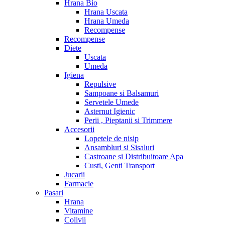
Hrana Bio
Hrana Uscata
Hrana Umeda
Recompense
Recompense
Diete
Uscata
Umeda
Igiena
Repulsive
Sampoane si Balsamuri
Servetele Umede
Asternut Igienic
Perii , Pieptanii si Trimmere
Accesorii
Lopetele de nisip
Ansambluri si Sisaluri
Castroane si Distribuitoare Apa
Custi, Genti Transport
Jucarii
Farmacie
Pasari
Hrana
Vitamine
Colivii