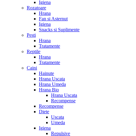
Igiena
Rozatoare
Hrana
Fan si Asternut
Igiena
Snacks si Suplimente
Pesti
Hrana
Tratamente
Reptile
Hrana
Tratamente
Caini
Hainute
Hrana Uscata
Hrana Umeda
Hrana Bio
Hrana Uscata
Recompense
Recompense
Diete
Uscata
Umeda
Igiena
Repulsive