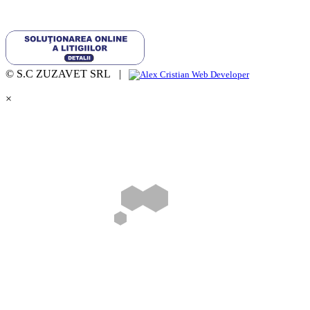
© S.C ZUZAVET SRL |
×