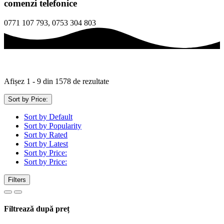
comenzi telefonice
0771 107 793, 0753 304 803
Sortat
Afișez 1 - 9 din 1578 de rezultate
după
preț:
Sort by Price:
de
Sort by Default
la
Sort by Popularity
mic
Sort by Rated
la
Sort by Latest
mare
Sort by Price:
Sort by Price:
Filters
Filtrează după preț