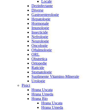
Locale
Dezinfectante
Diverse
Gastroenterologie
Hepatologie
Hormonale
Imunologie
Insecticide
Nefrologie
Neurologie
Oncologie
Oftalmologie
ORL
Obstretica
Ortopedie
Raticide
Stomatologie
Suplimente Vitamino-Minerale
Urologie
Pisici
Hrana Uscata
Hrana Umeda
Hrana Bio
Hrana Uscata
Hrana Umeda