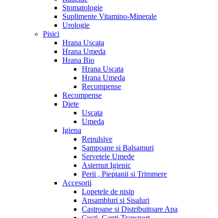
Stomatologie
Suplimente Vitamino-Minerale
Urologie
Pisici
Hrana Uscata
Hrana Umeda
Hrana Bio
Hrana Uscata
Hrana Umeda
Recompense
Recompense
Diete
Uscata
Umeda
Igiena
Repulsive
Sampoane si Balsamuri
Servetele Umede
Asternut Igienic
Perii , Pieptanii si Trimmere
Accesorii
Lopetele de nisip
Ansambluri si Sisaluri
Castroane si Distribuitoare Apa
Custi, Genti Transport