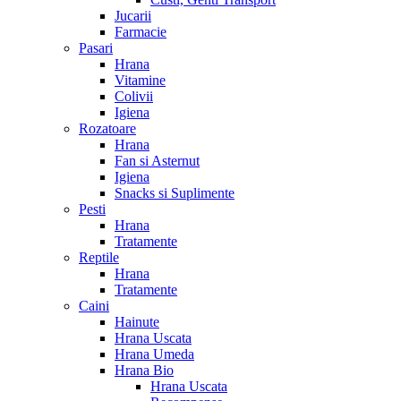
Jucarii
Farmacie
Pasari
Hrana
Vitamine
Colivii
Igiena
Rozatoare
Hrana
Fan si Asternut
Igiena
Snacks si Suplimente
Pesti
Hrana
Tratamente
Reptile
Hrana
Tratamente
Caini
Hainute
Hrana Uscata
Hrana Umeda
Hrana Bio
Hrana Uscata