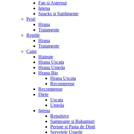
Fan si Asternut
Igiena
Snacks si Suplimente
Pesti
Hrana
Tratamente
Reptile
Hrana
Tratamente
Caini
Hainute
Hrana Uscata
Hrana Umeda
Hrana Bio
Hrana Uscata
Recompense
Recompense
Diete
Uscata
Umeda
Igiena
Repulsive
Sampoane si Balsamuri
Periute si Pasta de Dinti
Servetele Umede