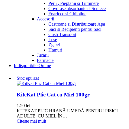
Perii , Pieptanii si Trimmere
Covorase absorbante si Scutece
Foarfece si Ghilotine
Accesorii
Castroane si Distribuitoare Apa
Saci si Recipienti pentru Saci
Custi Transport
Lese
Zgarzi
Hamuri
Jucarii
Farmacie
Indisponibile Online
Stoc epuizat
KiteKat Plic Cat cu Miel 100gr
1.50
lei
KITEKAT PLIC HRANĂ UMEDĂ PENTRU PISICI
ADULTE, CU MIEL ÎN…
Citește mai mult