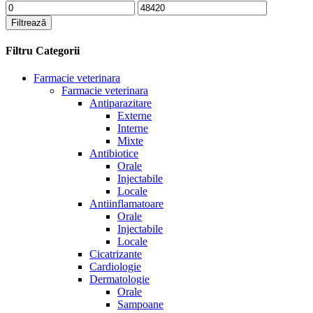
Preț
Preț
minim
maxim
Filtrează
Filtru Categorii
Farmacie veterinara
Farmacie veterinara
Antiparazitare
Externe
Interne
Mixte
Antibiotice
Orale
Injectabile
Locale
Antiinflamatoare
Orale
Injectabile
Locale
Cicatrizante
Cardiologie
Dermatologie
Orale
Sampoane