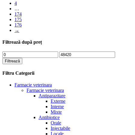
4
…
174
175
176
→
Filtrează după preț
Preț
Preț
minim
maxim
Filtrează
Filtru Categorii
Farmacie veterinara
Farmacie veterinara
Antiparazitare
Externe
Interne
Mixte
Antibiotice
Orale
Injectabile
Locale