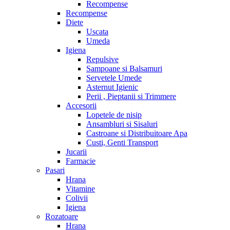
Recompense
Recompense
Diete
Uscata
Umeda
Igiena
Repulsive
Sampoane si Balsamuri
Servetele Umede
Asternut Igienic
Perii , Pieptanii si Trimmere
Accesorii
Lopetele de nisip
Ansambluri si Sisaluri
Castroane si Distribuitoare Apa
Custi, Genti Transport
Jucarii
Farmacie
Pasari
Hrana
Vitamine
Colivii
Igiena
Rozatoare
Hrana