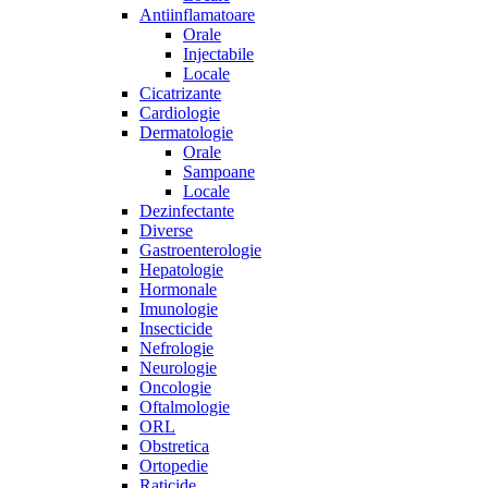
Antiinflamatoare
Orale
Injectabile
Locale
Cicatrizante
Cardiologie
Dermatologie
Orale
Sampoane
Locale
Dezinfectante
Diverse
Gastroenterologie
Hepatologie
Hormonale
Imunologie
Insecticide
Nefrologie
Neurologie
Oncologie
Oftalmologie
ORL
Obstretica
Ortopedie
Raticide