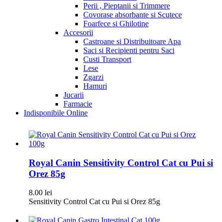
Perii , Pieptanii si Trimmere
Covorase absorbante si Scutece
Foarfece si Ghilotine
Accesorii
Castroane si Distribuitoare Apa
Saci si Recipienti pentru Saci
Custi Transport
Lese
Zgarzi
Hamuri
Jucarii
Farmacie
Indisponibile Online
Royal Canin Sensitivity Control Cat cu Pui si
Orez 85g
8.00
lei
Sensitivity Control Cat cu Pui si Orez 85g