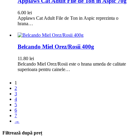
Applaws Cat Adult File de Ton in Aspic 70g
6.00
lei
Applaws Cat Adult File de Ton in Aspic reprezinta o
hrana…
Belcando Miel Orez/Rosii 400g
11.80
lei
Belcando Miel Orez/Rosii este o hrana umeda de calitate
superioara pentru cainele…
1
2
3
4
5
6
7
→
Filtrează după preț