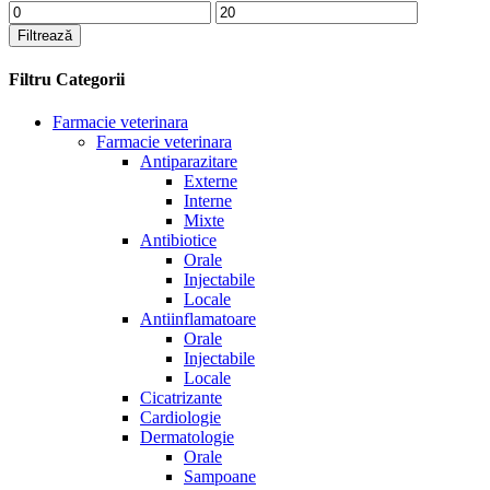
Preț
Preț
minim
maxim
Filtrează
Filtru Categorii
Farmacie veterinara
Farmacie veterinara
Antiparazitare
Externe
Interne
Mixte
Antibiotice
Orale
Injectabile
Locale
Antiinflamatoare
Orale
Injectabile
Locale
Cicatrizante
Cardiologie
Dermatologie
Orale
Sampoane