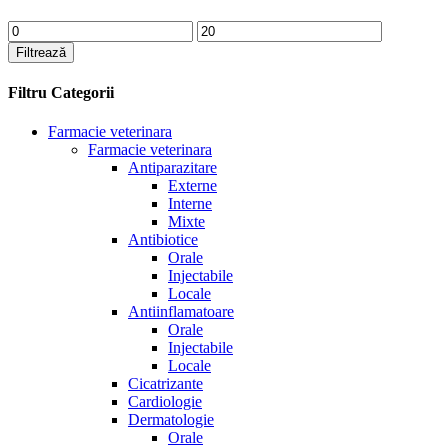
Preț
Preț
minim
maxim
Filtrează
Filtru Categorii
Farmacie veterinara
Farmacie veterinara
Antiparazitare
Externe
Interne
Mixte
Antibiotice
Orale
Injectabile
Locale
Antiinflamatoare
Orale
Injectabile
Locale
Cicatrizante
Cardiologie
Dermatologie
Orale