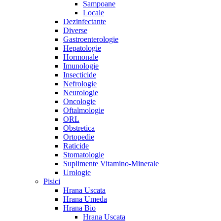
Sampoane
Locale
Dezinfectante
Diverse
Gastroenterologie
Hepatologie
Hormonale
Imunologie
Insecticide
Nefrologie
Neurologie
Oncologie
Oftalmologie
ORL
Obstretica
Ortopedie
Raticide
Stomatologie
Suplimente Vitamino-Minerale
Urologie
Pisici
Hrana Uscata
Hrana Umeda
Hrana Bio
Hrana Uscata