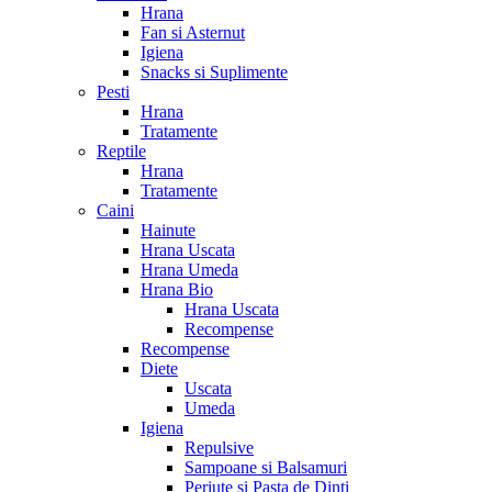
Hrana
Fan si Asternut
Igiena
Snacks si Suplimente
Pesti
Hrana
Tratamente
Reptile
Hrana
Tratamente
Caini
Hainute
Hrana Uscata
Hrana Umeda
Hrana Bio
Hrana Uscata
Recompense
Recompense
Diete
Uscata
Umeda
Igiena
Repulsive
Sampoane si Balsamuri
Periute si Pasta de Dinti