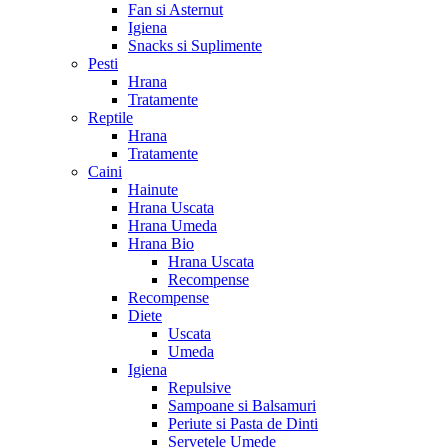
Fan si Asternut
Igiena
Snacks si Suplimente
Pesti
Hrana
Tratamente
Reptile
Hrana
Tratamente
Caini
Hainute
Hrana Uscata
Hrana Umeda
Hrana Bio
Hrana Uscata
Recompense
Recompense
Diete
Uscata
Umeda
Igiena
Repulsive
Sampoane si Balsamuri
Periute si Pasta de Dinti
Servetele Umede