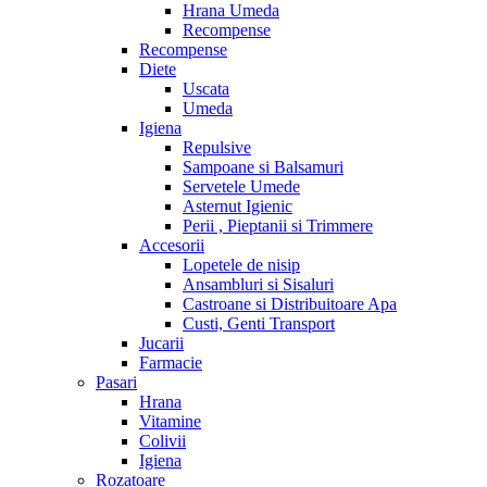
Hrana Umeda
Recompense
Recompense
Diete
Uscata
Umeda
Igiena
Repulsive
Sampoane si Balsamuri
Servetele Umede
Asternut Igienic
Perii , Pieptanii si Trimmere
Accesorii
Lopetele de nisip
Ansambluri si Sisaluri
Castroane si Distribuitoare Apa
Custi, Genti Transport
Jucarii
Farmacie
Pasari
Hrana
Vitamine
Colivii
Igiena
Rozatoare