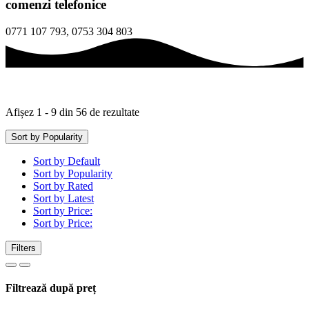
comenzi telefonice
0771 107 793, 0753 304 803
Sortat
Afișez 1 - 9 din 56 de rezultate
după
popularitate
Sort by Popularity
Sort by Default
Sort by Popularity
Sort by Rated
Sort by Latest
Sort by Price:
Sort by Price:
Filters
Filtrează după preț