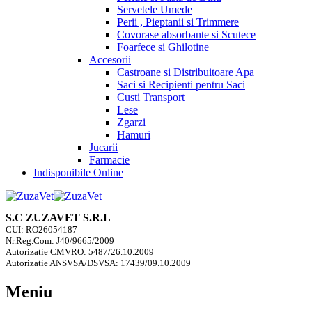
Servetele Umede
Perii , Pieptanii si Trimmere
Covorase absorbante si Scutece
Foarfece si Ghilotine
Accesorii
Castroane si Distribuitoare Apa
Saci si Recipienti pentru Saci
Custi Transport
Lese
Zgarzi
Hamuri
Jucarii
Farmacie
Indisponibile Online
S.C ZUZAVET S.R.L
CUI: RO26054187
Nr.Reg.Com: J40/9665/2009
Autorizatie CMVRO: 5487/26.10.2009
Autorizatie ANSVSA/DSVSA: 17439/09.10.2009
Meniu