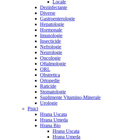
Locale
Dezinfectante
Diverse
Gastroenterologie
Hepatologie
Hormonale
Imunologie
Insecticide
Nefrologie
Neurologie
Oncologie
Oftalmologie
ORL
Obstretica
Ortopedie
Raticide
Stomatologie
Suplimente Vitamino-Minerale
Urologie
Pisici
Hrana Uscata
Hrana Umeda
Hrana Bio
Hrana Uscata
Hrana Umeda