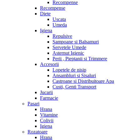
Recompense
Recompense
Diete
Uscata
Umeda
Igiena
Repulsive
Sampoane si Balsamuri
Servetele Umede
Asternut Igienic
Perii , Pieptanii si Trimmere
Accesorii
Lopetele de nisip
Ansambluri si Sisaluri
Castroane si Distribuitoare Apa
Custi, Genti Transport
Jucarii
Farmacie
Pasari
Hrana
Vitamine
Colivii
Igiena
Rozatoare
Hrana