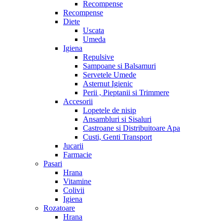
Recompense
Recompense
Diete
Uscata
Umeda
Igiena
Repulsive
Sampoane si Balsamuri
Servetele Umede
Asternut Igienic
Perii , Pieptanii si Trimmere
Accesorii
Lopetele de nisip
Ansambluri si Sisaluri
Castroane si Distribuitoare Apa
Custi, Genti Transport
Jucarii
Farmacie
Pasari
Hrana
Vitamine
Colivii
Igiena
Rozatoare
Hrana