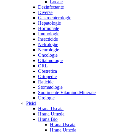
Locale
Dezinfectante
Diverse
Gastroenterologie
Hepatologie
Hormonale
Imunologie
Insecticide
Nefrologie
Neurologie
Oncologie
Oftalmologie
ORL
Obstretica
Ortopedie
Raticide
Stomatologie
Suplimente Vitamino-Minerale
Urologie
Pisici
Hrana Uscata
Hrana Umeda
Hrana Bio
Hrana Uscata
Hrana Umeda