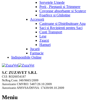
Servetele Umede
Perii , Pieptanii si Trimmere
Covorase absorbante si Scutece
Foarfece si Ghilotine
Accesorii
Castroane si Distribuitoare Apa
Saci si Recipienti pentru Saci
Custi Transport
Lese
Zgarzi
Hamuri
Jucarii
Farmacie
Indisponibile Online
S.C ZUZAVET S.R.L
CUI: RO26054187
Nr.Reg.Com: J40/9665/2009
Autorizatie CMVRO: 5487/26.10.2009
Autorizatie ANSVSA/DSVSA: 17439/09.10.2009
Meniu