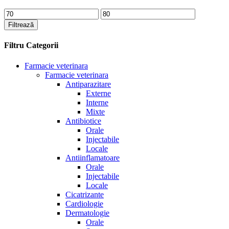
Preț
Preț
minim
maxim
Filtrează
Filtru Categorii
Farmacie veterinara
Farmacie veterinara
Antiparazitare
Externe
Interne
Mixte
Antibiotice
Orale
Injectabile
Locale
Antiinflamatoare
Orale
Injectabile
Locale
Cicatrizante
Cardiologie
Dermatologie
Orale