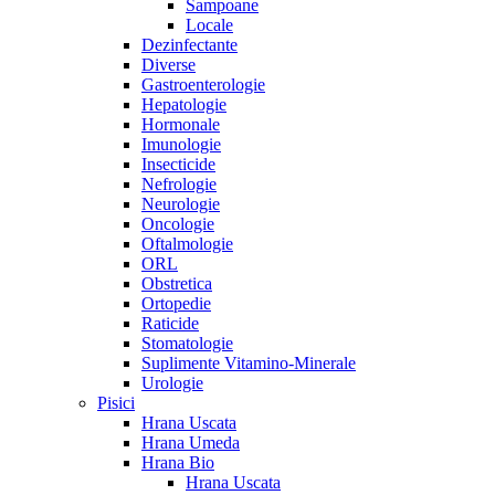
Sampoane
Locale
Dezinfectante
Diverse
Gastroenterologie
Hepatologie
Hormonale
Imunologie
Insecticide
Nefrologie
Neurologie
Oncologie
Oftalmologie
ORL
Obstretica
Ortopedie
Raticide
Stomatologie
Suplimente Vitamino-Minerale
Urologie
Pisici
Hrana Uscata
Hrana Umeda
Hrana Bio
Hrana Uscata