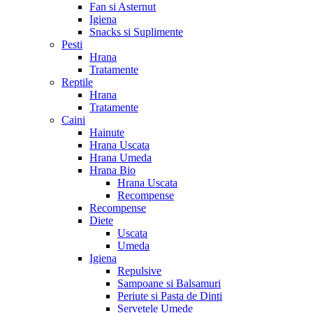
Fan si Asternut
Igiena
Snacks si Suplimente
Pesti
Hrana
Tratamente
Reptile
Hrana
Tratamente
Caini
Hainute
Hrana Uscata
Hrana Umeda
Hrana Bio
Hrana Uscata
Recompense
Recompense
Diete
Uscata
Umeda
Igiena
Repulsive
Sampoane si Balsamuri
Periute si Pasta de Dinti
Servetele Umede