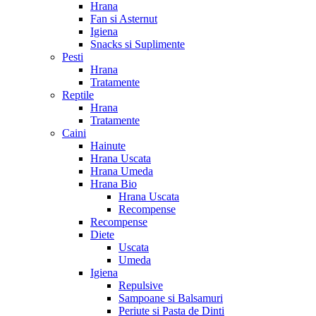
Hrana
Fan si Asternut
Igiena
Snacks si Suplimente
Pesti
Hrana
Tratamente
Reptile
Hrana
Tratamente
Caini
Hainute
Hrana Uscata
Hrana Umeda
Hrana Bio
Hrana Uscata
Recompense
Recompense
Diete
Uscata
Umeda
Igiena
Repulsive
Sampoane si Balsamuri
Periute si Pasta de Dinti