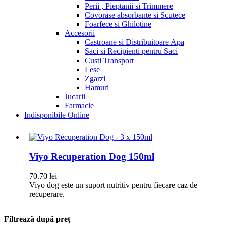
Perii , Pieptanii si Trimmere
Covorase absorbante si Scutece
Foarfece si Ghilotine
Accesorii
Castroane si Distribuitoare Apa
Saci si Recipienti pentru Saci
Custi Transport
Lese
Zgarzi
Hamuri
Jucarii
Farmacie
Indisponibile Online
Viyo Recuperation Dog 150ml
70.70
lei
Viyo dog este un suport nutritiv pentru fiecare caz de
recuperare.
Filtrează după preț