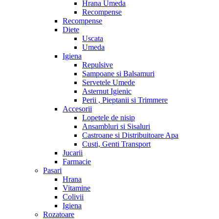
Hrana Umeda
Recompense
Recompense
Diete
Uscata
Umeda
Igiena
Repulsive
Sampoane si Balsamuri
Servetele Umede
Asternut Igienic
Perii , Pieptanii si Trimmere
Accesorii
Lopetele de nisip
Ansambluri si Sisaluri
Castroane si Distribuitoare Apa
Custi, Genti Transport
Jucarii
Farmacie
Pasari
Hrana
Vitamine
Colivii
Igiena
Rozatoare