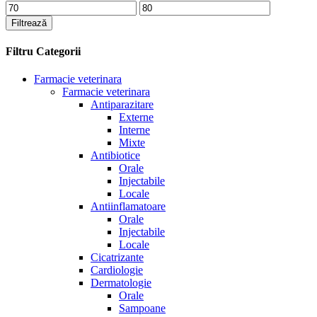
Preț
Preț
minim
maxim
Filtrează
Filtru Categorii
Farmacie veterinara
Farmacie veterinara
Antiparazitare
Externe
Interne
Mixte
Antibiotice
Orale
Injectabile
Locale
Antiinflamatoare
Orale
Injectabile
Locale
Cicatrizante
Cardiologie
Dermatologie
Orale
Sampoane