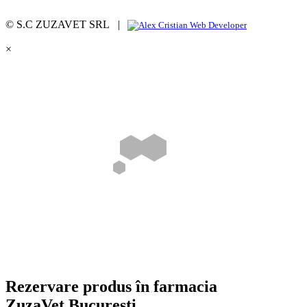
© S.C ZUZAVET SRL |
×
Rezervare produs în farmacia
ZuzaVet București