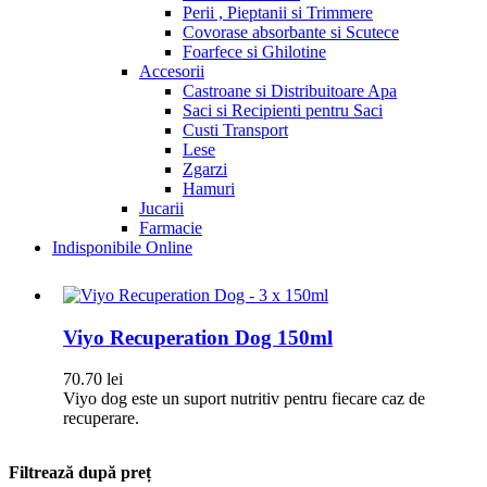
Perii , Pieptanii si Trimmere
Covorase absorbante si Scutece
Foarfece si Ghilotine
Accesorii
Castroane si Distribuitoare Apa
Saci si Recipienti pentru Saci
Custi Transport
Lese
Zgarzi
Hamuri
Jucarii
Farmacie
Indisponibile Online
Viyo Recuperation Dog 150ml
70.70
lei
Viyo dog este un suport nutritiv pentru fiecare caz de
recuperare.
Filtrează după preț