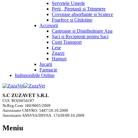
Servetele Umede
Perii , Pieptanii si Trimmere
Covorase absorbante si Scutece
Foarfece si Ghilotine
Accesorii
Castroane si Distribuitoare Apa
Saci si Recipienti pentru Saci
Custi Transport
Lese
Zgarzi
Hamuri
Jucarii
Farmacie
Indisponibile Online
S.C ZUZAVET S.R.L
CUI: RO26054187
Nr.Reg.Com: J40/9665/2009
Autorizatie CMVRO: 5487/26.10.2009
Autorizatie ANSVSA/DSVSA: 17439/09.10.2009
Meniu