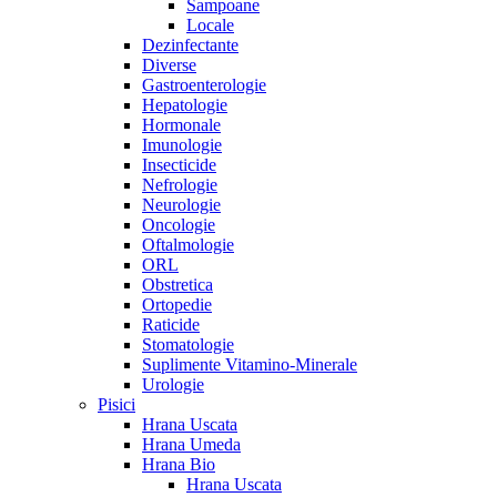
Sampoane
Locale
Dezinfectante
Diverse
Gastroenterologie
Hepatologie
Hormonale
Imunologie
Insecticide
Nefrologie
Neurologie
Oncologie
Oftalmologie
ORL
Obstretica
Ortopedie
Raticide
Stomatologie
Suplimente Vitamino-Minerale
Urologie
Pisici
Hrana Uscata
Hrana Umeda
Hrana Bio
Hrana Uscata