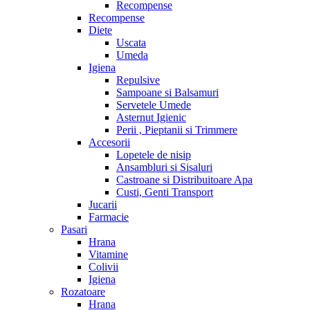
Recompense
Recompense
Diete
Uscata
Umeda
Igiena
Repulsive
Sampoane si Balsamuri
Servetele Umede
Asternut Igienic
Perii , Pieptanii si Trimmere
Accesorii
Lopetele de nisip
Ansambluri si Sisaluri
Castroane si Distribuitoare Apa
Custi, Genti Transport
Jucarii
Farmacie
Pasari
Hrana
Vitamine
Colivii
Igiena
Rozatoare
Hrana