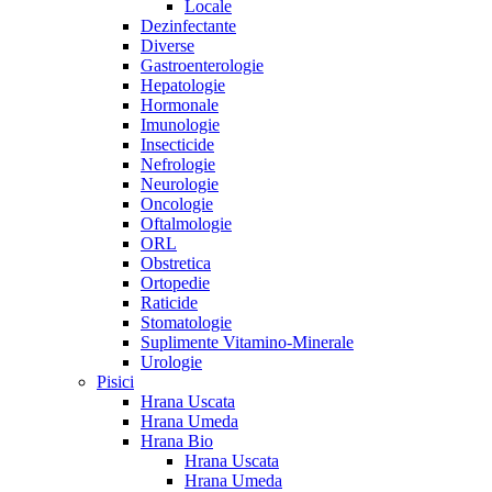
Locale
Dezinfectante
Diverse
Gastroenterologie
Hepatologie
Hormonale
Imunologie
Insecticide
Nefrologie
Neurologie
Oncologie
Oftalmologie
ORL
Obstretica
Ortopedie
Raticide
Stomatologie
Suplimente Vitamino-Minerale
Urologie
Pisici
Hrana Uscata
Hrana Umeda
Hrana Bio
Hrana Uscata
Hrana Umeda