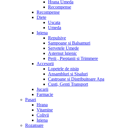
Hrana Umeda
Recompense
Recompense
Diete
Uscata
Umeda
Igiena
Repulsive
Sampoane si Balsamuri
Servetele Umede
Asternut Igienic
Perii , Pieptanii si Trimmere
Accesorii
Lopetele de nisip
Ansambluri si Sisaluri
Castroane si Distribuitoare Apa
Custi, Genti Transport
Jucarii
Farmacie
Pasari
Hrana
Vitamine
Colivii
Igiena
Rozatoare