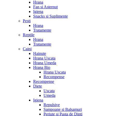
Hrana
Fan si Asternut
Igiena
Snacks si Suplimente
Pesti
Hrana
Tratamente
Reptile
Hrana
Tratamente
Caini
Hainute
Hrana Uscata
Hrana Umeda
Hrana Bio
Hrana Uscata
Recompense
Recompense
Diete
Uscata
Umeda
Igiena
Repulsive
Sampoane si Balsamuri
Periute si Pasta de Dinti