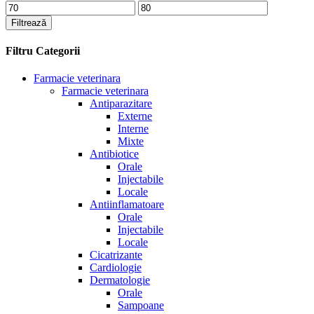
Preț
Preț
minim
maxim
Filtrează
Filtru Categorii
Farmacie veterinara
Farmacie veterinara
Antiparazitare
Externe
Interne
Mixte
Antibiotice
Orale
Injectabile
Locale
Antiinflamatoare
Orale
Injectabile
Locale
Cicatrizante
Cardiologie
Dermatologie
Orale
Sampoane