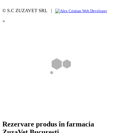
© S.C ZUZAVET SRL |
×
Rezervare produs în farmacia
ZuzaVet București