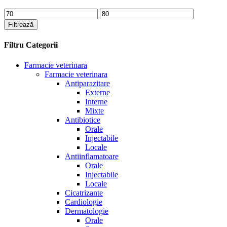
Preț
Preț
minim
maxim
Filtrează
Filtru Categorii
Farmacie veterinara
Farmacie veterinara
Antiparazitare
Externe
Interne
Mixte
Antibiotice
Orale
Injectabile
Locale
Antiinflamatoare
Orale
Injectabile
Locale
Cicatrizante
Cardiologie
Dermatologie
Orale